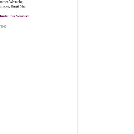
antner-Wernicke,
nicke, Birgit Mai
iatsu für Senioren
1/2013