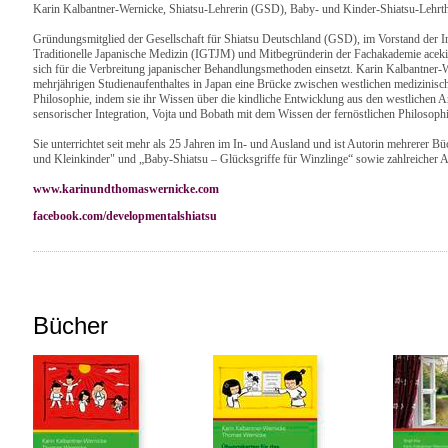
Karin Kalbantner-Wernicke, Shiatsu-Lehrerin (GSD), Baby- und Kinder-Shiatsu-Lehrth
Gründungsmitglied der Gesellschaft für Shiatsu Deutschland (GSD), im Vorstand der Int
Traditionelle Japanische Medizin (IGTJM) und Mitbegründerin der Fachakademie aceki
sich für die Verbreitung japanischer Behandlungsmethoden einsetzt. Karin Kalbantner-
mehrjährigen Studienaufenthaltes in Japan eine Brücke zwischen westlichen medizinisch
Philosophie, indem sie ihr Wissen über die kindliche Entwicklung aus den westlichen 
sensorischer Integration, Vojta und Bobath mit dem Wissen der fernöstlichen Philosophi
Sie unterrichtet seit mehr als 25 Jahren im In- und Ausland und ist Autorin mehrerer Bü
und Kleinkinder" und „Baby-Shiatsu – Glücksgriffe für Winzlinge“ sowie zahlreicher A
www.karinundthomaswernicke.com
facebook.com/developmentalshiatsu
Bücher