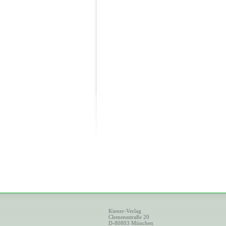
Kiener-Verlag
Clemensstraße 20
D-80803 München