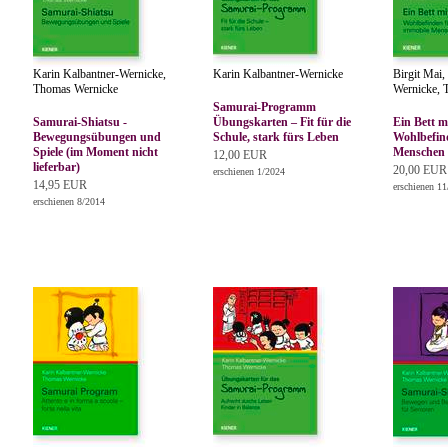
Karin Kalbantner-Wernicke,
Karin Kalbantner-Wernicke
Birgit Mai,
Thomas Wernicke
Wernicke, 
Samurai-Programm
Samurai-Shiatsu -
Übungskarten – Fit für die
Ein Bett mi
Bewegungsübungen und
Schule, stark fürs Leben
Wohlbefin
Spiele (im Moment nicht
Menschen
12,00 EUR
lieferbar)
20,00 EUR
erschienen 1/2024
14,95 EUR
erschienen 1
erschienen 8/2014