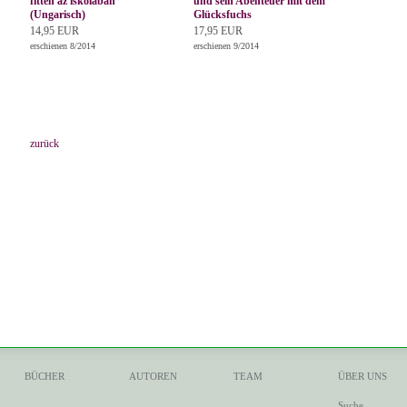
fitten az iskolában
und sein Abenteuer mit dem
(Ungarisch)
Glücksfuchs
14,95 EUR
17,95 EUR
erschienen 8/2014
erschienen 9/2014
zurück
BÜCHER
AUTOREN
TEAM
ÜBER UNS
Suche