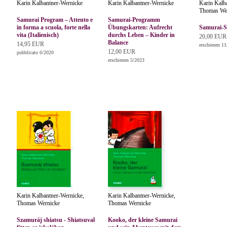
Karin Kalbantner-Wernicke
Karin Kalbantner-Wernicke
Karin Kalb
Thomas Wer
Samurai Program – Attento e
Samurai-Programm
in forma a scuola, forte nella
Übungskarten: Aufrecht
Samurai-Sh
vita (Italienisch)
durchs Leben – Kinder in
20,00 EUR
Balance
14,95 EUR
erschienen 1
12,00 EUR
pubblicato 6/2020
erschienen 5/2023
Karin Kalbantner-Wernicke,
Karin Kalbantner-Wernicke,
Thomas Wernicke
Thomas Wernicke
Szamuráj shiatsu - Shiatsuval
Kooko, der kleine Samurai