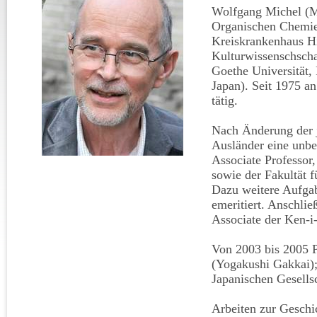
Wolfgang Michel (Mi
Organischen Chemie 
Kreiskrankenhaus Hi
Kulturwissenschscha
Goethe Universität, 
Japan). Seit 1975 an
tätig.
Nach Änderung der j
Ausländer eine unbef
Associate Professor,
sowie der Fakultät f
Dazu weitere Aufga
emeritiert. Anschli
Associate der Ken-i
Von 2003 bis 2005 Pr
(Yogakushi Gakkai);
Japanischen Gesellsc
Arbeiten zur Geschi