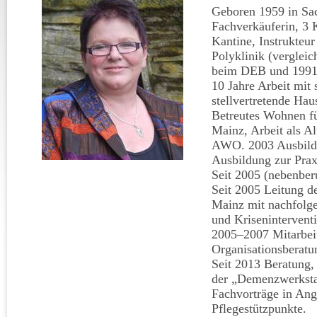
Geboren 1959 in Sac
Fachverkäuferin, 3 K
Kantine, Instrukteu
Polyklinik (vergleic
beim DEB und 1991 
10 Jahre Arbeit mit
stellvertretende Hau
Betreutes Wohnen f
Mainz, Arbeit als A
AWO. 2003 Ausbildu
Ausbildung zur Prax
Seit 2005 (nebenber
Seit 2005 Leitung d
Mainz mit nachfolg
und Krisenintervent
2005–2007 Mitarbeit
Organisationsberatu
Seit 2013 Beratung,
der „Demenzwerkstat
Fachvorträge in Ang
Pflegestützpunkte.