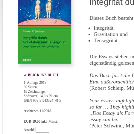
Integrität d
Dieses Buch besteht
Integrität,
Gravitation und
Tensegrität.
Die Essays stehen in
eigenständig gelese
Das Buch fasst die E
-> BLICK INS BUCH
Eine außerordentlic
1. Auflage 2018
80 Seiten
(Robert Schleip, M
19 Zeichnungen
Softcover, 14,8 x 21 cm
Your essays highligh
ISBN 978-3-943324-78-5
so far … They highli
erschienen 11/2018
„Das Essay als Form
essay can be.
EUR 19,00
inkl. Mwst.
(Peter Schwind, Mü
Anzahl: