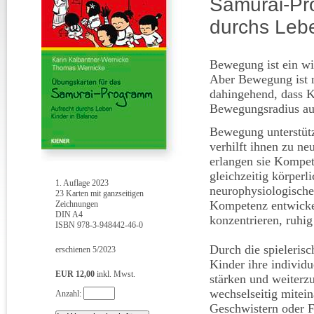
Samurai-Pr
durchs Lebe
Bewegung ist ein w
Aber Bewegung ist n
dahingehend, dass K
Bewegungsradius au
Bewegung unterstüt
verhilft ihnen zu n
erlangen sie Kompet
gleichzeitig körperl
1. Auflage 2023
neurophysiologische
23 Karten mit ganzseitigen
Kompetenz entwickeln
Zeichnungen
DIN A4
konzentrieren, ruhig
ISBN 978-3-948442-46-0
Durch die spieleris
erschienen 5/2023
Kinder ihre individ
EUR 12,00
inkl. Mwst.
stärken und weiterzu
wechselseitig mitei
Anzahl:
Geschwistern oder 