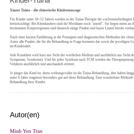
Kinder-Tuina
Xiaoer Tuina – die chinesische Kindermassage
Für Kinder unter 10–12 Jahren werden in der Tuina-Therapie die wachstumsbedingten 
berücksichtigt. Bei Kleinkindern sind die Meridiane noch "unreif". Sie liegen meist an 
bestimmten Körperregionen sind dennoch einige Punkte und kurze Linien bereits vorha
Nach einer kurzen Einführung in die Prinzipien und diagnostischen Methoden der chines
Autor alle Punkte, die für die Behandlung in Frage kommen dar sowie die jeweiligen G
im Kindesalter.
Jede Krankheit wird kurz aus Sicht der westlichen Medizin und ausführlich aus Sicht 
Symptome, Syndrome). Und für jedes Syndrom nach TCM werden die Therapieprinzip
Vefahren ausführlich und anschaulich erörtert.
Je jünger das Kind ist, desto wirkungsvoller ist die Tuina-Behandlung, dies haben lang
unter 6 Jahre reagieren besonders gut auf diese Behandlung. Eine wunderbare Methode 
Behandlung ihrer Kinder.
Autor(en)
Minh Yen Tran