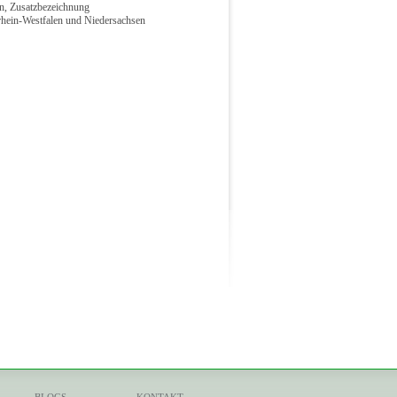
in, Zusatzbezeichnung
drhein-Westfalen und Niedersachsen
BLOGS
KONTAKT