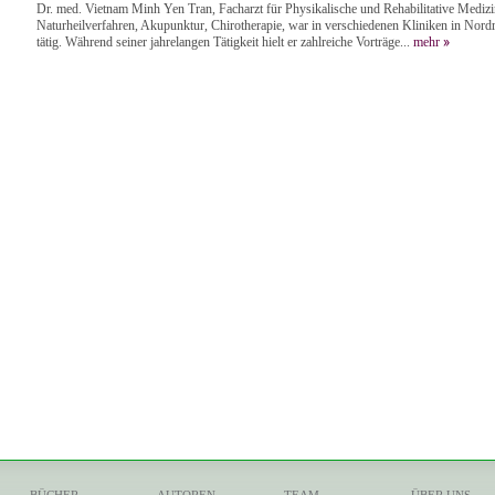
Dr. med. Vietnam Minh Yen Tran, Facharzt für Physikalische und Rehabilitative Mediz
Naturheilverfahren, Akupunktur, Chirotherapie, war in verschiedenen Kliniken in Nor
tätig. Während seiner jahrelangen Tätigkeit hielt er zahlreiche Vorträge...
mehr
BÜCHER
AUTOREN
TEAM
ÜBER UNS