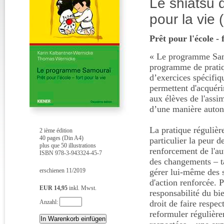
Le shiatsu d
pour la vie 
Prêt pour l'école - 
« Le programme Samo
programme de pratiqu
d’exercices spécifiqu
permettent d'acquérir
aux élèves de l'assi
d’une manière auto
La pratique régulièr
2 ième édition
40 pages (Din A4)
particulier la peur d
plus que 50 illustrations
renforcement de l'aut
ISBN 978-3-943324-45-7
des changements – ta
erschienen 11/2019
gérer lui-même des si
d'action renforcée. P
EUR 14,95
inkl. Mwst.
responsabilité du bie
Anzahl:
droit de faire respec
reformuler régulièrem