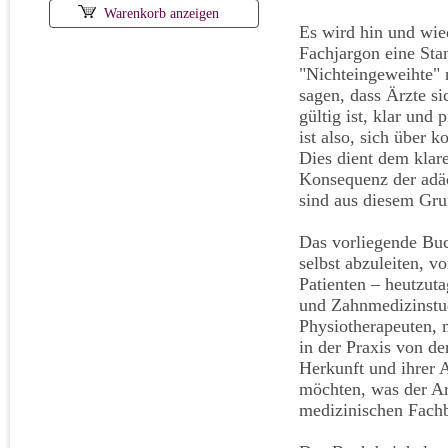
Warenkorb anzeigen
Es wird hin und wied
Fachjargon eine Sta
"Nichteingeweihte" 
sagen, dass Ärzte si
gültig ist, klar un
ist also, sich über 
Dies dient dem klar
Konsequenz der adäq
sind aus diesem Grun
Das vorliegende Buc
selbst abzuleiten, v
Patienten – heutzut
und Zahnmedizinstud
Physiotherapeuten, m
in der Praxis von de
Herkunft und ihrer 
möchten, was der Arz
medizinischen Fachb