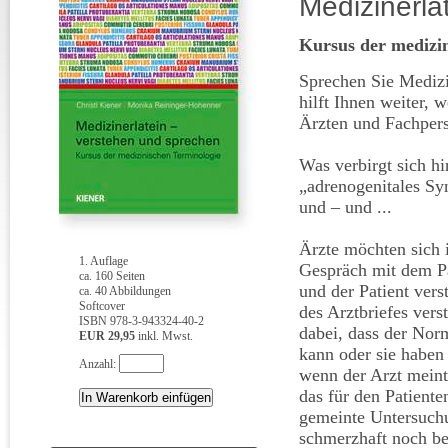
Medizinerla
Kursus der medizin
Sprechen Sie Medizin
hilft Ihnen weiter,
Ärzten und Fachperso
Was verbirgt sich hi
„adrenogenitales Sy
und – und ...
Ärzte möchten sich 
1. Auflage
Gespräch mit dem Pat
ca. 160 Seiten
und der Patient vers
ca. 40 Abbildungen
Softcover
des Arztbriefes ver
ISBN 978-3-943324-40-2
dabei, dass der Nor
EUR 29,95
inkl. Mwst.
kann oder sie haben 
Anzahl:
wenn der Arzt meint
das für den Patient
gemeinte Untersuchu
schmerzhaft noch be