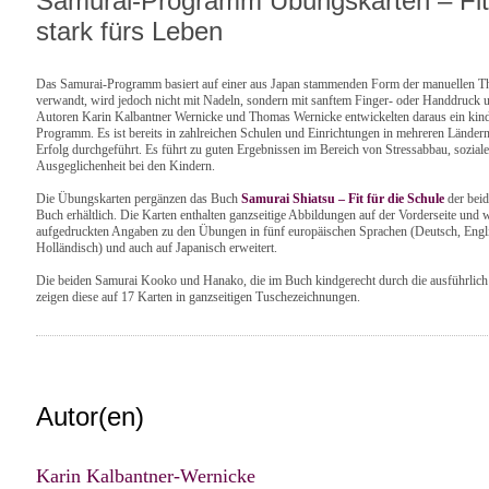
Samurai-Programm Übungskarten – Fit 
stark fürs Leben
Das Samurai-Programm basiert auf einer aus Japan stammenden Form der manuellen The
verwandt, wird jedoch nicht mit Nadeln, sondern mit sanftem Finger- oder Handdruck
Autoren Karin Kalbantner Wernicke und Thomas Wernicke entwickelten daraus ein kin
Programm. Es ist bereits in zahlreichen Schulen und Einrichtungen in mehreren Länd
Erfolg durchgeführt. Es führt zu guten Ergebnissen im Bereich von Stressabbau, sozia
Ausgeglichenheit bei den Kindern.
Die Übungskarten pergänzen das Buch
Samurai Shiatsu
– Fit für die Schule
der bei
Buch erhältlich. Die Karten enthalten ganzseitige Abbildungen auf der Vorderseite und 
aufgedruckten Angaben zu den Übungen in fünf europäischen Sprachen (Deutsch, Engli
Holländisch) und auch auf Japanisch erweitert.
Die beiden Samurai Kooko und Hanako, die im Buch kindgerecht durch die ausführlic
zeigen diese auf 17 Karten in ganzseitigen Tuschezeichnungen.
Autor(en)
Karin Kalbantner-Wernicke