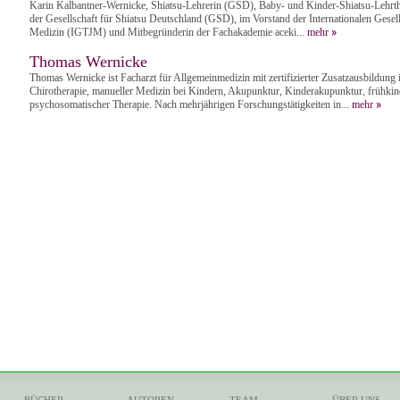
Karin Kalbantner-Wernicke, Shiatsu-Lehrerin (GSD), Baby- und Kinder-Shiatsu-Lehrt
der Gesellschaft für Shiatsu Deutschland (GSD), im Vorstand der Internationalen Gesells
Medizin (IGTJM) und Mitbegründerin der Fachakademie aceki...
mehr
Thomas Wernicke
Thomas Wernicke ist Facharzt für Allgemeinmedizin mit zertifizierter Zusatzausbildung
Chirotherapie, manueller Medizin bei Kindern, Akupunktur, Kinderakupunktur, frühkin
psychosomatischer Therapie. Nach mehrjährigen Forschungstätigkeiten in...
mehr
BÜCHER
AUTOREN
TEAM
ÜBER UNS