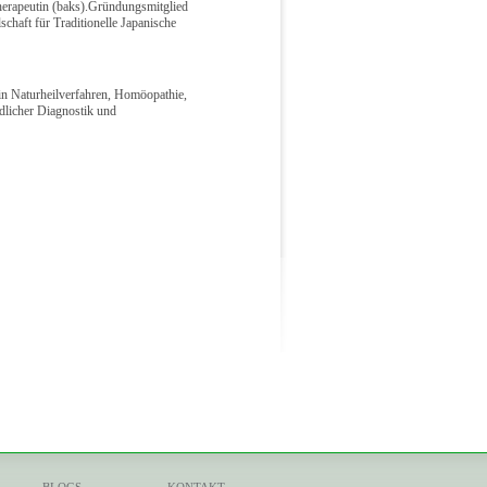
herapeutin (baks).Gründungsmitglied
chaft für Traditionelle Japanische
 in Naturheilverfahren, Homöopathie,
dlicher Diagnostik und
BLOGS
KONTAKT