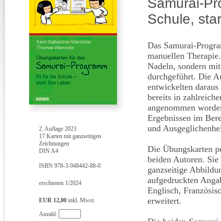
Samurai-Pro
Schule, sta
Das Samurai-Progra
manuellen Therapie.
Nadeln, sondern mi
durchgeführt. Die 
entwickelten daraus
bereits in zahlreic
angenommen worden u
Ergebnissen im Bere
und Ausgeglichenhei
2. Auflage 2023
17 Karten mit ganzseitigen
Zeichnungen
Die Übungskarten p
DIN A4
beiden Autoren. Sie 
ISBN 978-3-948442-88-0
ganzseitige Abbildu
aufgedruckten Angab
erschienen 1/2024
Englisch, Französis
erweitert.
EUR 12,00
inkl. Mwst.
Anzahl: