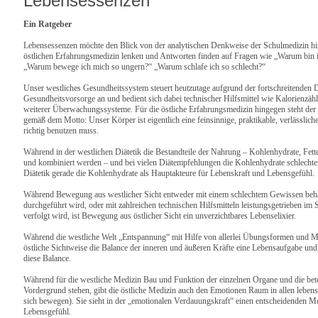
Lebensessenzen
Ein Ratgeber
Lebensessenzen möchte den Blick von der analytischen Denkweise der Schulmedizin hin
östlichen Erfahrungsmedizin lenken und Antworten finden auf Fragen wie „Warum bin 
„Warum bewege ich mich so ungern?“ „Warum schlafe ich so schlecht?“
Unser westliches Gesundheitssystem steuert heutzutage aufgrund der fortschreitenden Di
Gesundheitsvorsorge an und bedient sich dabei technischer Hilfsmittel wie Kalorienzähl
weiterer Überwachungssysteme. Für die östliche Erfahrungsmedizin hingegen steht der
gemäß dem Motto: Unser Körper ist eigentlich eine feinsinnige, praktikable, verlässlich
richtig benutzen muss.
Während in der westlichen Diätetik die Bestandteile der Nahrung – Kohlenhydrate, Fette
und kombiniert werden – und bei vielen Diätempfehlungen die Kohlenhydrate schlechte
Diätetik gerade die Kohlenhydrate als Hauptakteure für Lebenskraft und Lebensgefühl.
Während Bewegung aus westlicher Sicht entweder mit einem schlechtem Gewissen behaf
durchgeführt wird, oder mit zahlreichen technischen Hilfsmitteln leistungsgetrieben im 
verfolgt wird, ist Bewegung aus östlicher Sicht ein unverzichtbares Lebenselixier.
Während die westliche Welt „Entspannung“ mit Hilfe von allerlei Übungsformen und Maß
östliche Sichtweise die Balance der inneren und äußeren Kräfte eine Lebensaufgabe un
diese Balance.
Während für die westliche Medizin Bau und Funktion der einzelnen Organe und die bet
Vordergrund stehen, gibt die östliche Medizin auch den Emotionen Raum in allen leben
sich bewegen). Sie sieht in der „emotionalen Verdauungskraft“ einen entscheidenden M
Lebensgefühl.