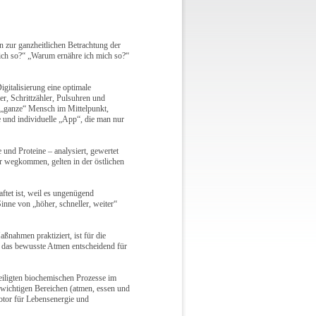
 zur ganzheitlichen Betrachtung der
ich so?“ „Warum ernähre ich mich so?“
gitalisierung eine optimale
er, Schrittzähler, Pulsuhren und
 „ganze“ Mensch im Mittelpunkt,
e und individuelle „App“, die man nur
 und Proteine – analysiert, gewertet
r wegkommen, gelten in der östlichen
tet ist, weil es ungenügend
Sinne von „höher, schneller, weiter“
nahmen praktiziert, ist für die
d das bewusste Atmen entscheidend für
eiligten biochemischen Prozesse im
swichtigen Bereichen (atmen, essen und
otor für Lebensenergie und