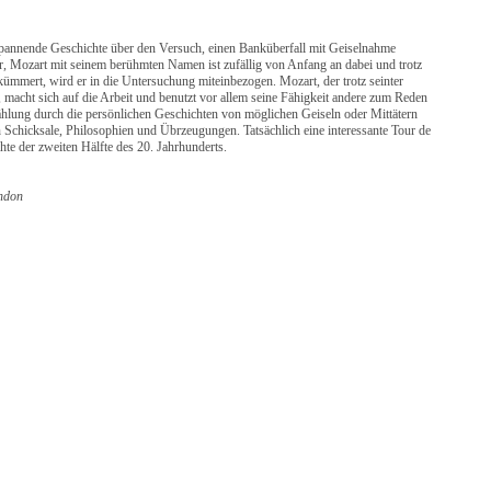
pannende Geschichte über den Versuch, einen Banküberfall mit Geiselnahme
, Mozart mit seinem berühmten Namen ist zufällig von Anfang an dabei und trotz
ümmert, wird er in die Untersuchung miteinbezogen. Mozart, der trotz seinter
 macht sich auf die Arbeit und benutzt vor allem seine Fähigkeit andere zum Reden
ählung durch die persönlichen Geschichten von möglichen Geiseln oder Mittätern
 Schicksale, Philosophien und Übrzeugungen. Tatsächlich eine interessante Tour de
te der zweiten Hälfte des 20. Jahrhunderts.
ndon