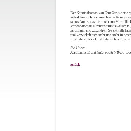
Der Kriminalroman von Tom Otts ist eine s
aufzuklären. Der österreichische Kommissar
seines Amtes, das sich mehr um Mordfälle k
Verwandtschaft durchaus unmusikalisch ist,
zu bringen und zuzuhören. So zieht die Erz
und verwickelt sich mehr und mehr in deren
Force durch Aspekte der deutschen Geschich
Pia Huber
Acupuncturist and Naturopath MBAcC, Lo
zurück