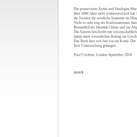
Die promovierte Ärztin und Sinologin, Mari
über 1000 Jahre nicht weiterentwickelt hat
die Jesuiten die westliche Anatomie im Ming
Nicht so sehr trug der Konfuzianismus dazu b
Bestandteil der Identität Chinas und zur A
Die Autorin beschreibt mit wissenschaftlich
damit einen wesentlichen Beitrag zur Gesch
Das Buch liest sich fast wie ein Krimi: De
ihrer Untersuchung gelangen.
Paul Crichton, London September 2018
zurück