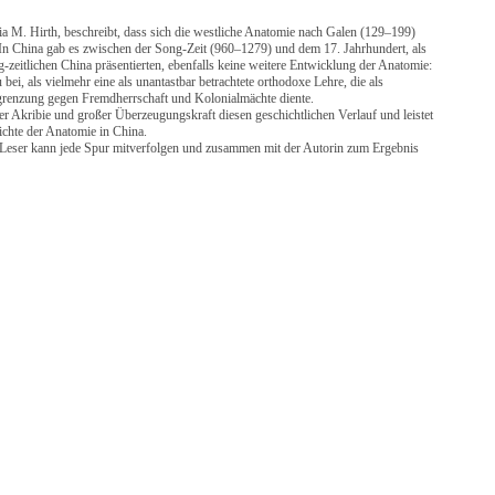
a M. Hirth, beschreibt, dass sich die westliche Anatomie nach Galen (129–199)
. In China gab es zwischen der Song-Zeit (960–1279) und dem 17. Jahrhundert, als
-zeitlichen China präsentierten, ebenfalls keine weitere Entwicklung der Anatomie:
ei, als vielmehr eine als unantastbar betrachtete orthodoxe Lehre, die als
bgrenzung gegen Fremdherrschaft und Kolonialmächte diente.
er Akribie und großer Überzeugungskraft diesen geschichtlichen Verlauf und leistet
ichte der Anatomie in China.
r Leser kann jede Spur mitverfolgen und zusammen mit der Autorin zum Ergebnis