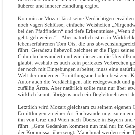
äußerer und innerer Handlung ergibt.
Kommissar Mozart lässt seine Verdächtigen erzählen 
noch vagen Schlüsse, einfache Weisheiten „Nirgendwo
bei den Pfadfindern“ und tiefe Erkenntnisse „Wenn d
geht, geh weiter.“ - Aber natürlich ist es in Wirklichk
lebenserfahrenen Tom Ots, die uns abwechslungsreic
führt. Geradezu liebevoll zeichnet er die Figur sein
Columbo bewundert und wie dieser an die Unvollk
glaubt, weshalb es auch kein perfektes Verbrechen ge
der noch mit Eingebungen arbeitet, muss eine natürli
Welt der modernen Ermittlungsmethoden besitzen. Ke
Autor auch die Verdächtigen, alle redegewandt und ge
zufällig Ärzte. Aber natürlich sollte man nur über et
wirklich kennt, übrigens auch ein Begleitmehrwert 
Letztlich wird Mozart gleichsam zu seinem eigenen 
Ermittlungen zu einer Art Suchwanderung, zu einem E
ihn von Graz und Wien nach Übersee in Bayern und
führt. „Gute Gedanken kommen nun mal nur im Gehen
der Kommissar überzeugt. Manchmal werden seine Ta