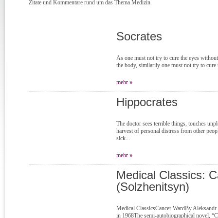
Zitate und Kommentare rund um das Thema Medizin.
Socrates
As one must not try to cure the eyes without
the body, similarily one must not try to cure 
mehr
Hippocrates
The doctor sees terrible things, touches unp
harvest of personal distress from other peop
sick...
mehr
Medical Classics: 
(Solzhenitsyn)
Medical ClassicsCancer WardBy Aleksandr S
in 1968The semi-autobiographical novel, “Ca