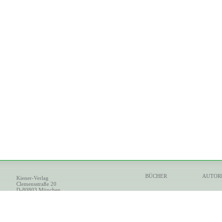
BÜCHER
AUTOR
Kiener-Verlag
Clemensstraße 20
D-80803 München
Tel: +49 (0)89 / 34 12 62
Fax: +49 (0)89 / 330 299 13
info@kiener-verlag.de